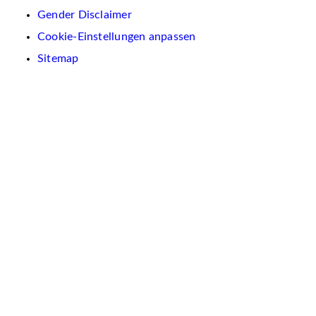
Gender Disclaimer
Cookie-Einstellungen anpassen
Sitemap
Wir
verwenden
auf
dieser
Website
Cookies.
Diese
dienen
dazu,
Inhalte
und
Anzeigen