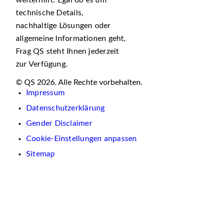
weiterhilft. Egal ob es um
technische Details,
nachhaltige Lösungen oder
allgemeine Informationen geht,
Frag QS steht Ihnen jederzeit
zur Verfügung.
© QS 2026. Alle Rechte vorbehalten.
Impressum
Datenschutzerklärung
Gender Disclaimer
Cookie-Einstellungen anpassen
Sitemap
Wir
verwenden
auf