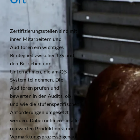
Ort
Zertifizierungsstellen sind mit
ihren Mitarbeitern und
Auditoren ein wichtiges
Bindeglied zwischen QS und
den Betrieben und
Unternehmen, die am QS-
System teilnehmen. Die
Auditoren prüfen und
bewerten in den Audits, ob
und wie die stufenspezifischen
Anforderungen umgesetzt
werden. Dabei nehmen sie alle
relevanten Produktions- und
Vermarktungsprozesse genau