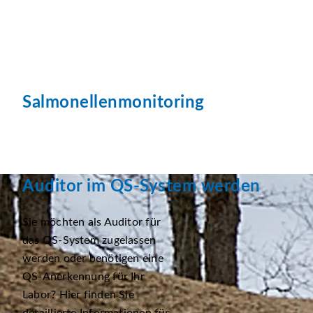
Salmonellenmonitoring
Auditor im QS-System werden
Sie möchten als Auditor für
das QS-System zugelassen
werden oder benötigen eine
QS-Anerkennung für Ihr
Labor? Hier finden Sie