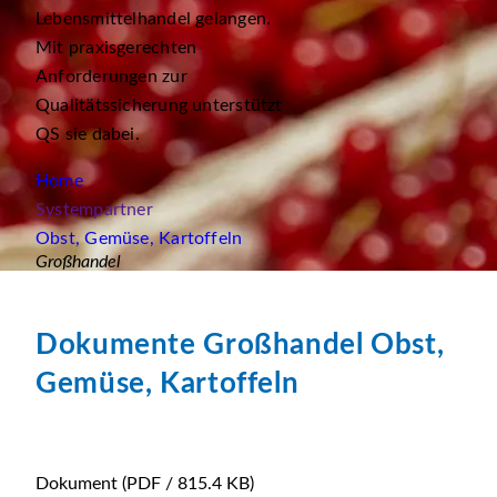
Lebensmittelhandel gelangen.
Mit praxisgerechten
Anforderungen zur
Qualitätssicherung unterstützt
QS sie dabei.
Home
Systempartner
Obst, Gemüse, Kartoffeln
Großhandel
Dokumente Großhandel Obst,
Gemüse, Kartoffeln
Dokument
(PDF / 815.4 KB)