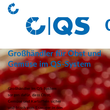
Großhändler für Obst und
Gemüse im QS-System
Großhändler im QS-System
sorgen dafür, dass Obst,
Gemüse und Kartoffeln sicher
und frisch vom Erzeuger in den