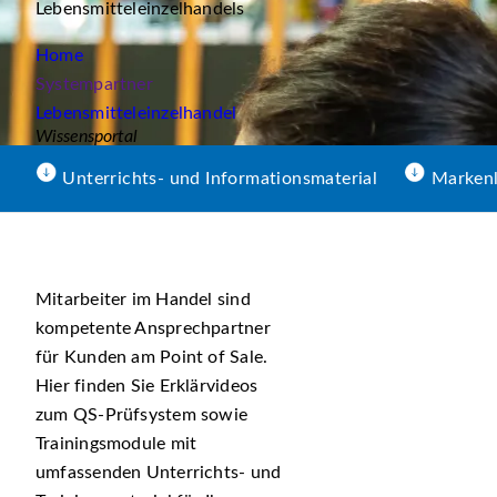
Lebensmitteleinzelhandels
Home
Systempartner
Lebensmitteleinzelhandel
Wissensportal
Unterrichts- und Informationsmaterial
Markenle
Mitarbeiter im Handel sind
kompetente Ansprechpartner
für Kunden am Point of Sale.
Hier finden Sie Erklärvideos
zum QS-Prüfsystem sowie
Trainingsmodule mit
umfassenden Unterrichts- und