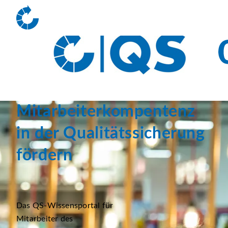
Mitarbeiterkompentenz
in der Qualitätssicherung
fördern
Das QS-Wissensportal für
Mitarbeiter des