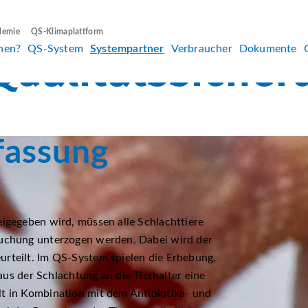
demie
QS-Klimaplattform
hen?
QS-System
Systempartner
Verbraucher
Dokumente
fassung
eigegeben wird, müssen alle Schlachttiere
rsuchung unterzogen werden. Dabei wird der
urteilt. Im QS-System spielen die Erhebung,
 der Schlachtung an die Tierhalter eine
lt in Kombination mit dem Antibiotika- und