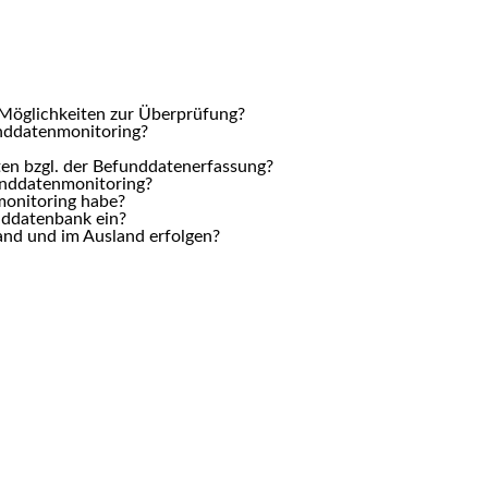
s Möglichkeiten zur Überprüfung?
unddatenmonitoring?
ten bzgl. der Befunddatenerfassung?
funddatenmonitoring?
monitoring habe?
unddatenbank ein?
and und im Ausland erfolgen?