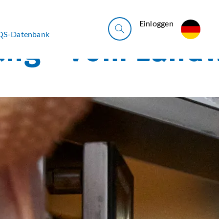
Ein­log­gen
QS-Datenbank