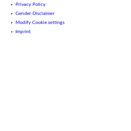
Privacy Policy
Gender Disclaimer
Modify Cookie settings
Imprint
We
use
cookies
on
this
website.
These
are
used
to
personalise