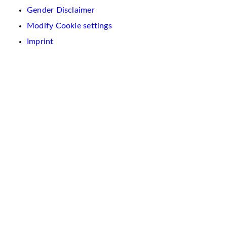
Gender Disclaimer
Modify Cookie settings
Imprint
We
use
cookies
on
this
website.
These
are
used
to
personalise
content