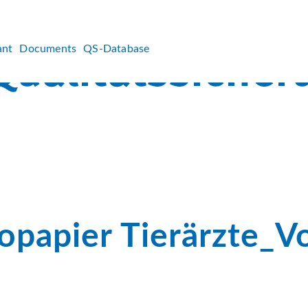
ant
Documents
QS-Database
opapier Tierärzte_Vo