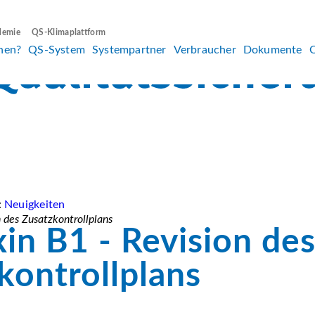
demie
QS-Klimaplattform
hen?
QS-System
Systempartner
Verbraucher
Dokumente
:
Neuigkeiten
n des Zusatzkontrollplans
xin B1 - Revision de
kontrollplans