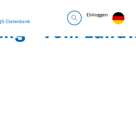
Ein­log­gen
QS-Datenbank
s