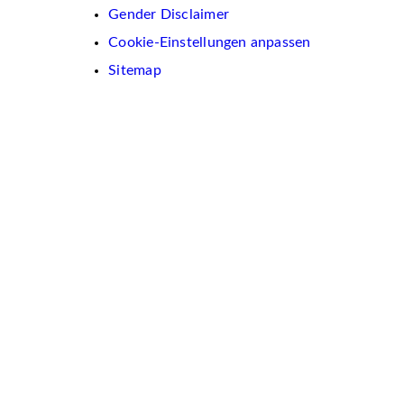
Gender Disclaimer
Cookie-Einstellungen anpassen
Sitemap
Wir
verwenden
auf
dieser
Website
Cookies.
Diese
dienen
dazu,
Inhalte
und
Anzeigen