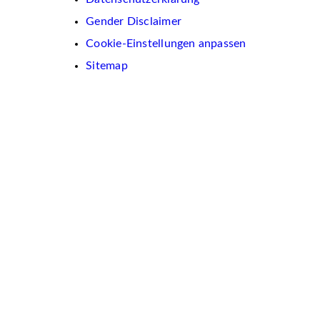
Gender Disclaimer
Cookie-Einstellungen anpassen
Sitemap
Wir
verwenden
auf
dieser
Website
Cookies.
Diese
dienen
dazu,
Inhalte
und
Anzeigen