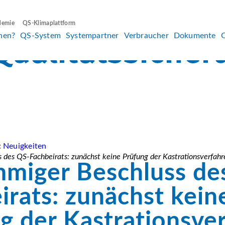
demie
QS-Klimaplattform
hen?
QS-System
Systempartner
Verbraucher
Dokumente
:
Neuigkeiten
 des QS-Fachbeirats: zunächst keine Prüfung der Kastrationsverfahr
mmiger Beschluss de
irats: zunächst kein
g der Kastrationsve