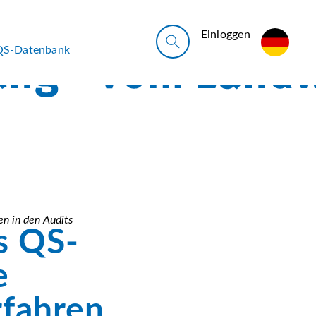
Ein­log­gen
QS-Datenbank
en in den Audits
s QS-
e
rfahren