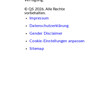
© QS 2026. Alle Rechte
vorbehalten.
Impressum
Datenschutzerklärung
Gender Disclaimer
Cookie-Einstellungen anpassen
Sitemap
Wir
verwenden
auf
dieser
Website
Cookies.
Diese
dienen