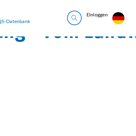
Ein­log­gen
QS-Datenbank