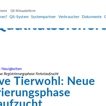
demie
QS-Klimaplattform
hen?
QS-System
Systempartner
Verbraucher
Dokumente
:
Neuigkeiten
eue Registrierungsphase Ferkelaufzucht
tive Tierwohl: Neue
rierungsphase
aufzucht