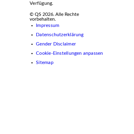
Verfügung.
© QS 2026. Alle Rechte
vorbehalten.
Impressum
Datenschutzerklärung
Gender Disclaimer
Cookie-Einstellungen anpassen
Sitemap
Wir
verwenden
auf
dieser
Website
Cookies.
Diese