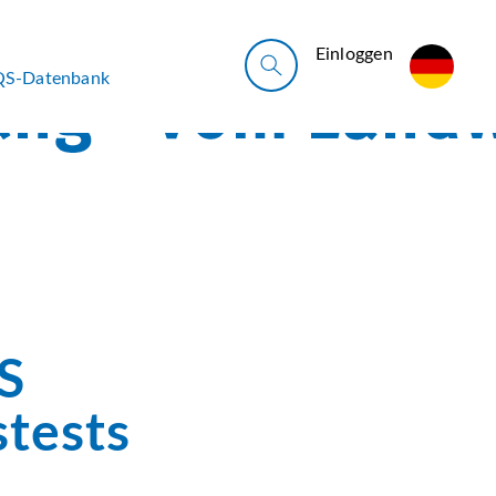
Ein­log­gen
QS-Datenbank
S
stests