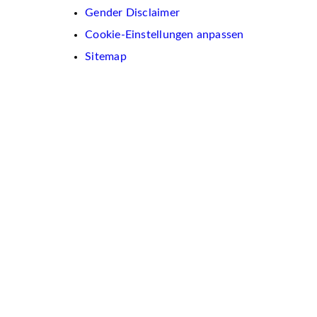
Gender Disclaimer
Cookie-Einstellungen anpassen
Sitemap
Wir
verwenden
auf
dieser
Website
Cookies.
Diese
dienen
dazu,
Inhalte
und
Anzeigen