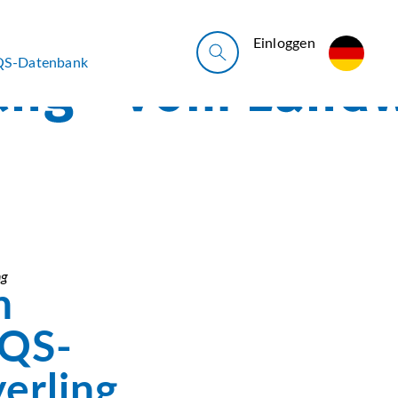
Ein­log­gen
QS-Datenbank
ng
n
 QS-
erling