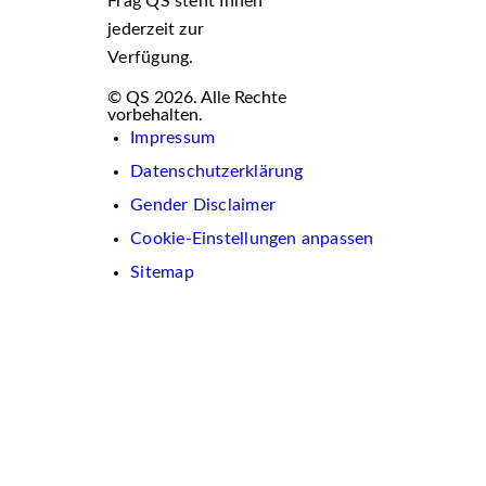
Frag QS steht Ihnen
jederzeit zur
Verfügung.
© QS 2026. Alle Rechte
vorbehalten.
Impressum
Datenschutzerklärung
Gender Disclaimer
Cookie-Einstellungen anpassen
Sitemap
Wir
verwenden
auf
dieser
Website
Cookies.