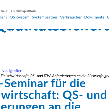
demie
QS-Klimaplattform
hen?
QS-System
Systempartner
Verbraucher
Dokumente
:
Neuigkeiten
 Fleischwirtschaft: QS- und ITW-Anforderungen an die Rückverfolgba
-Seminar für die
hwirtschaft: QS- un
erungen an die