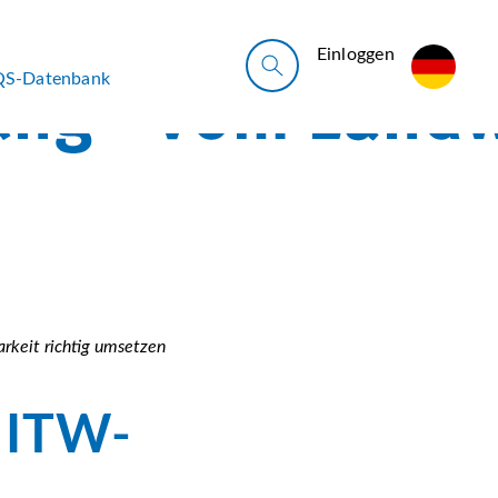
Ein­log­gen
QS-Datenbank
rkeit richtig umsetzen
d ITW-