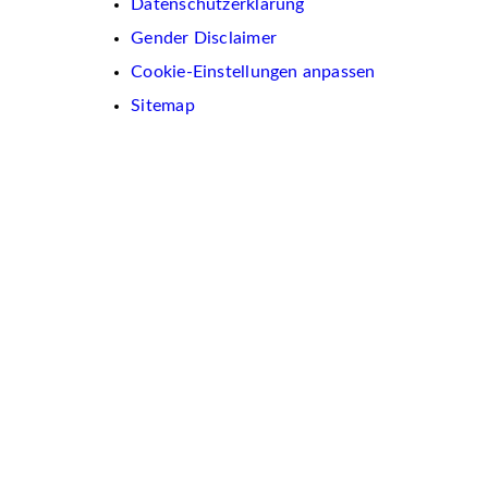
Datenschutzerklärung
Gender Disclaimer
Cookie-Einstellungen anpassen
Sitemap
Wir
verwenden
auf
dieser
Website
Cookies.
Diese
dienen
dazu,
Inhalte
und