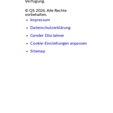
Verfügung.
© QS 2026. Alle Rechte
vorbehalten.
Impressum
Datenschutzerklärung
Gender Disclaimer
Cookie-Einstellungen anpassen
Sitemap
Wir
verwenden
auf
dieser
Website
Cookies.
Diese