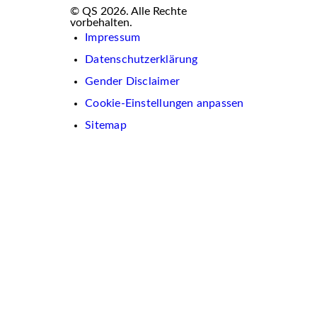
© QS 2026. Alle Rechte
vorbehalten.
Impressum
Datenschutzerklärung
Gender Disclaimer
Cookie-Einstellungen anpassen
Sitemap
Wir
verwenden
auf
dieser
Website
Cookies.
Diese
dienen