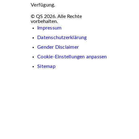
Verfügung.
© QS 2026. Alle Rechte
vorbehalten.
Impressum
Datenschutzerklärung
Gender Disclaimer
Cookie-Einstellungen anpassen
Sitemap
Wir
verwenden
auf
dieser
Website
Cookies.
Diese