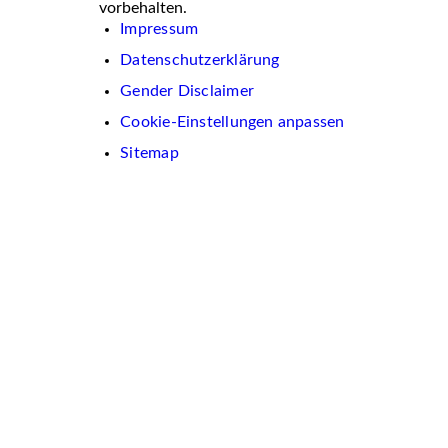
vorbehalten.
Impressum
Datenschutzerklärung
Gender Disclaimer
Cookie-Einstellungen anpassen
Sitemap
Wir
verwenden
auf
dieser
Website
Cookies.
Diese
dienen
dazu,