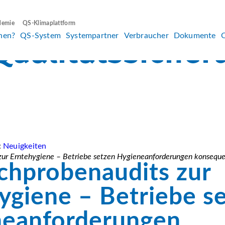
demie
QS-Klimaplattform
hen?
QS-System
Systempartner
Verbraucher
Dokumente
:
Neuigkeiten
zur Erntehygiene – Betriebe setzen Hygieneanforderungen konsequ
chprobenaudits zur
ygiene – Betriebe s
neanforderungen