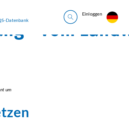
Ein­log­gen
QS-Datenbank
ent um
etzen