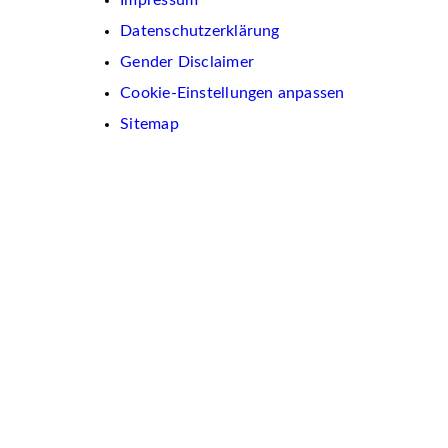
Datenschutzerklärung
Gender Disclaimer
Cookie-Einstellungen anpassen
Sitemap
Wir
verwenden
auf
dieser
Website
Cookies.
Diese
dienen
dazu,
Inhalte