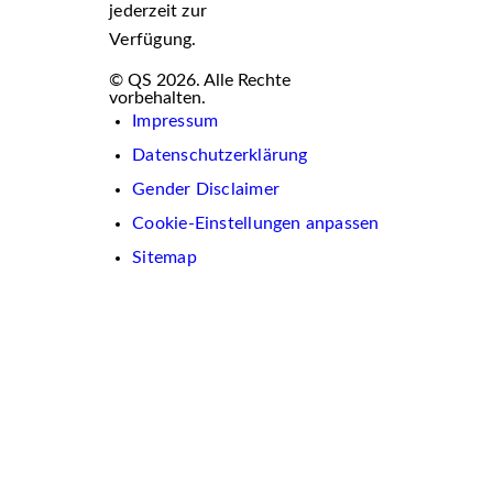
jederzeit zur
Verfügung.
© QS 2026. Alle Rechte
vorbehalten.
Impressum
Datenschutzerklärung
Gender Disclaimer
Cookie-Einstellungen anpassen
Sitemap
Wir
verwenden
auf
dieser
Website
Cookies.