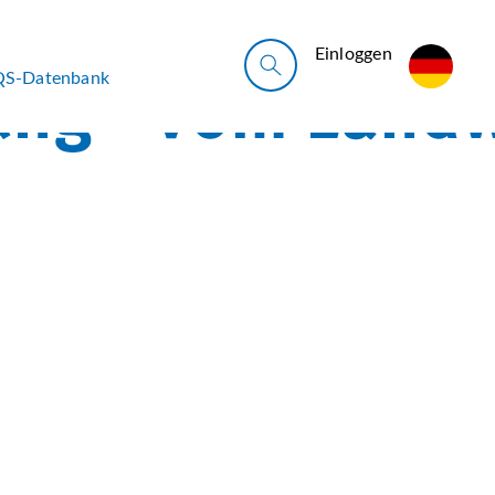
Ein­log­gen
QS-Datenbank