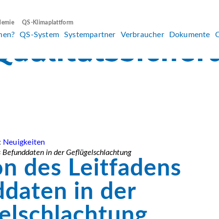
demie
QS-Klimaplattform
hen?
QS-System
Systempartner
Verbraucher
Dokumente
:
Neuigkeiten
s Befunddaten in der Geflügelschlachtung
on des Leitfadens
daten in der
elschlachtung