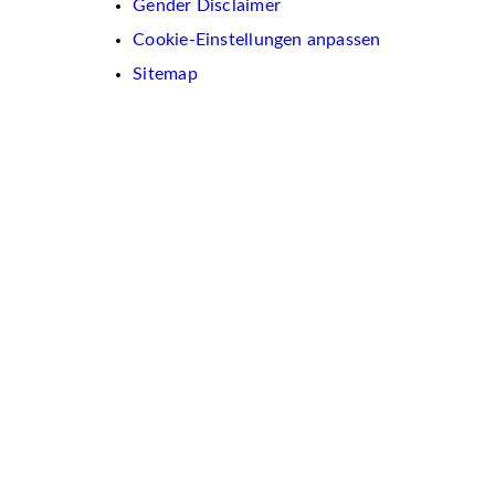
Gender Disclaimer
Cookie-Einstellungen anpassen
Sitemap
Wir
verwenden
auf
dieser
Website
Cookies.
Diese
dienen
dazu,
Inhalte
und
Anzeigen
zu