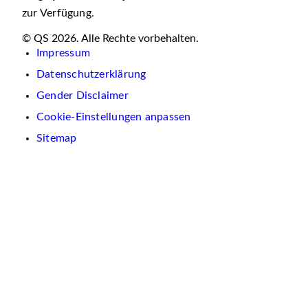
zur Verfügung.
© QS 2026. Alle Rechte vorbehalten.
Impressum
Datenschutzerklärung
Gender Disclaimer
Cookie-Einstellungen anpassen
Sitemap
Wir
verwenden
auf
dieser
Website
Cookies.
Diese