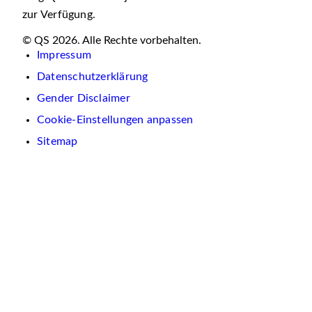
zur Verfügung.
© QS 2026. Alle Rechte vorbehalten.
Impressum
Datenschutzerklärung
Gender Disclaimer
Cookie-Einstellungen anpassen
Sitemap
Wir
verwenden
auf
dieser
Website
Cookies.
Diese