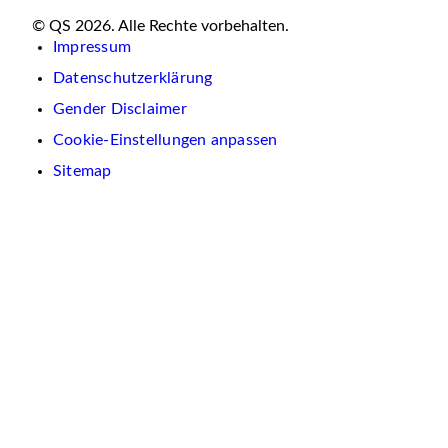
© QS 2026. Alle Rechte vorbehalten.
Impressum
Datenschutzerklärung
Gender Disclaimer
Cookie-Einstellungen anpassen
Sitemap
Wir
verwenden
auf
dieser
Website
Cookies.
Diese
dienen
dazu,