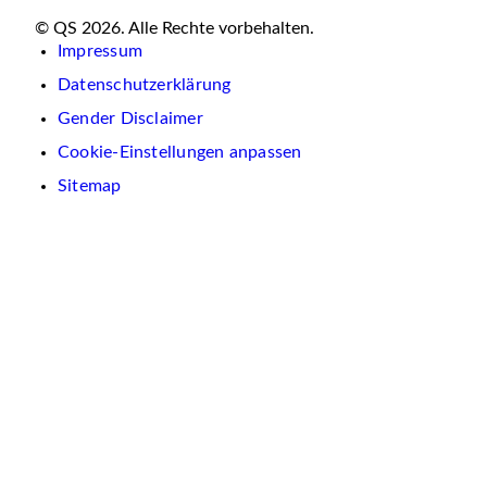
© QS 2026. Alle Rechte vorbehalten.
Impressum
Datenschutzerklärung
Gender Disclaimer
Cookie-Einstellungen anpassen
Sitemap
Wir
verwenden
auf
dieser
Website
Cookies.
Diese
dienen
dazu,