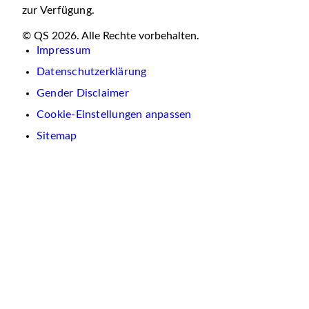
zur Verfügung.
© QS 2026. Alle Rechte vorbehalten.
Impressum
Datenschutzerklärung
Gender Disclaimer
Cookie-Einstellungen anpassen
Sitemap
Wir
verwenden
auf
dieser
Website
Cookies.
Diese
dienen