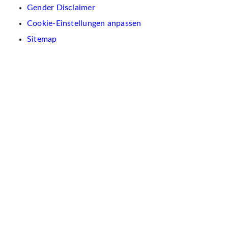
Gender Disclaimer
Cookie-Einstellungen anpassen
Sitemap
Wir
verwenden
auf
dieser
Website
Cookies.
Diese
dienen
dazu,
Inhalte
und
Anzeigen