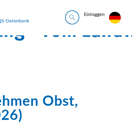
Ein­log­gen
QS-Datenbank
nehmen Obst,
026)