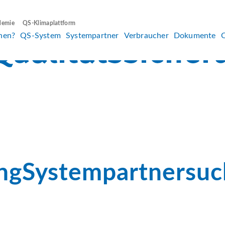
demie
QS-Klimaplattform
hen?
QS-System
Systempartner
Verbraucher
Dokumente
ngSystempartnersuc