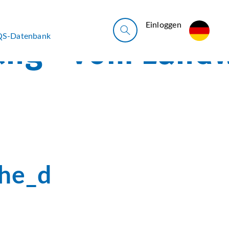
Ein­log­gen
QS-Datenbank
he_d