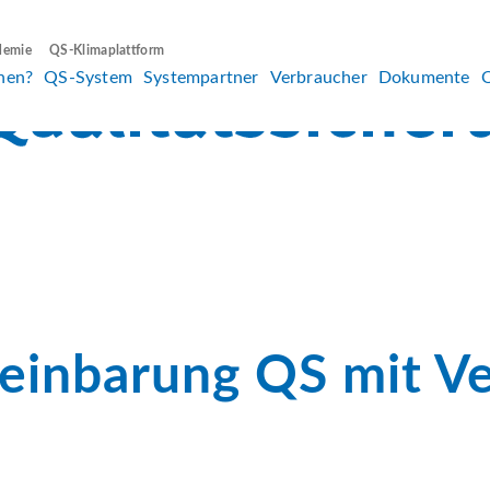
demie
QS-Klimaplattform
hen?
QS-System
Systempartner
Verbraucher
Dokumente
einbarung QS mit V