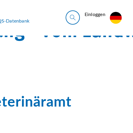
Ein­log­gen
QS-Datenbank
eterinäramt