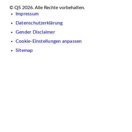
© QS 2026. Alle Rechte vorbehalten.
Impressum
Datenschutzerklärung
Gender Disclaimer
Cookie-Einstellungen anpassen
Sitemap
Wir
verwenden
auf
dieser
Website
Cookies.
Diese
dienen
dazu,