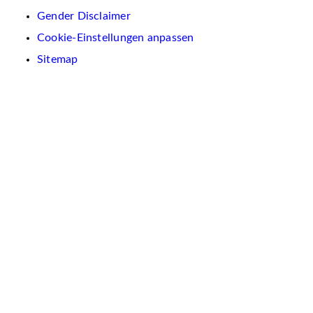
Gender Disclaimer
Cookie-Einstellungen anpassen
Sitemap
Wir
verwenden
auf
dieser
Website
Cookies.
Diese
dienen
dazu,
Inhalte
und
Anzeigen