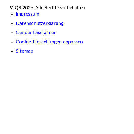
© QS 2026. Alle Rechte vorbehalten.
Impressum
Datenschutzerklärung
Gender Disclaimer
Cookie-Einstellungen anpassen
Sitemap
Wir
verwenden
auf
dieser
Website
Cookies.
Diese
dienen
dazu,