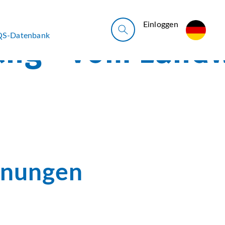
Ein­log­gen
QS-Datenbank
dnungen