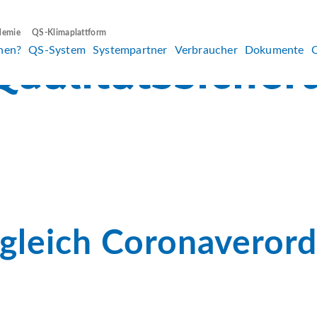
demie
QS-Klimaplattform
hen?
QS-System
Systempartner
Verbraucher
Dokumente
gleich Coronaveror