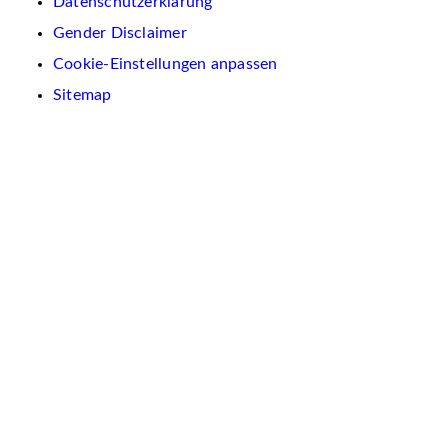
Datenschutzerklärung
Gender Disclaimer
Cookie-Einstellungen anpassen
Sitemap
Wir
verwenden
auf
dieser
Website
Cookies.
Diese
dienen
dazu,
Inhalte
und