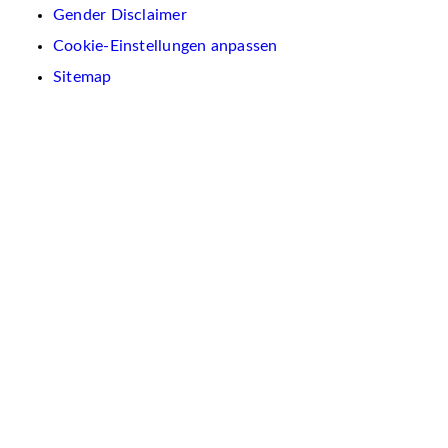
Gender Disclaimer
Cookie-Einstellungen anpassen
Sitemap
Wir
verwenden
auf
dieser
Website
Cookies.
Diese
dienen
dazu,
Inhalte
und
Anzeigen