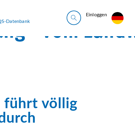
Ein­log­gen
QS-Datenbank
führt völlig
durch