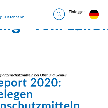
Ein­log­gen
QS-Datenbank
flanzenschutzmitteln bei Obst und Gemüs
eport 2020:
elegen
enschutzmitteln