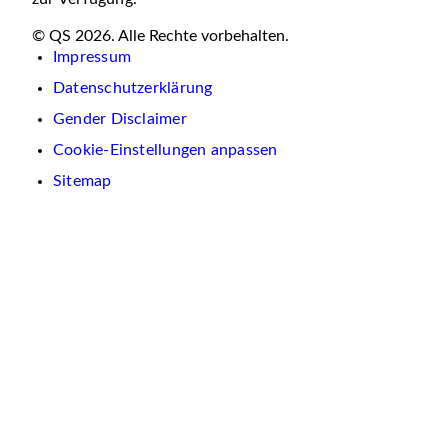
© QS 2026. Alle Rechte vorbehalten.
Impressum
Datenschutzerklärung
Gender Disclaimer
Cookie-Einstellungen anpassen
Sitemap
Wir
verwenden
auf
dieser
Website
Cookies.
Diese
dienen