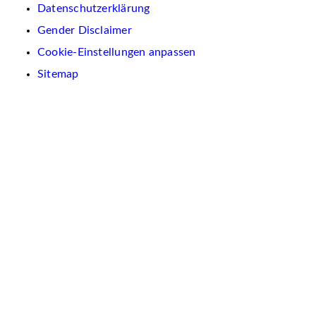
Datenschutzerklärung
Gender Disclaimer
Cookie-Einstellungen anpassen
Sitemap
Wir
verwenden
auf
dieser
Website
Cookies.
Diese
dienen
dazu,
Inhalte
und